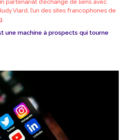
 partenariat d’échange de liens avec
udy Viard, l’un des sites francophones de
g.
est une machine à prospects qui tourne