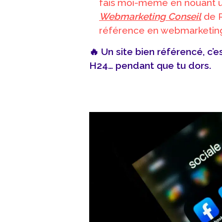
fais moi-même en nouant un
Webmarketing Conseil
de R
référence en webmarketin
🔥
Un site bien référencé, c’
H24… pendant que tu dors.