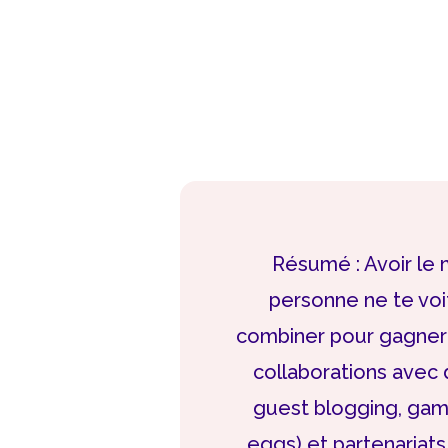
Résumé : Avoir le m
personne ne te voit.
combiner pour gagner e
collaborations avec
guest blogging, gami
eggs) et partenariats