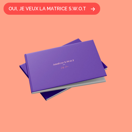
OUI, JE VEUX LA MATRICE S.W.O.T