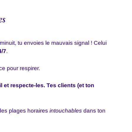
es
nuit, tu envoies le mauvais signal ! Celui
4/7
.
e pour respirer.
l et respecte-les. Tes clients (et ton
des plages horaires
intouchables
dans ton