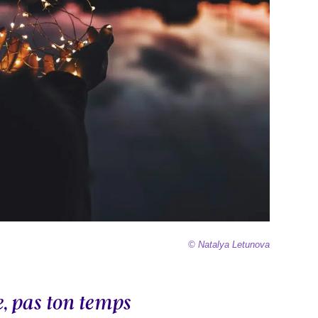
© Natalya Letunova
e, pas ton temps