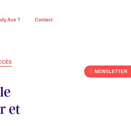
ady Ace ?
Contact
CCÈS
NEWSLETTER
le
r et