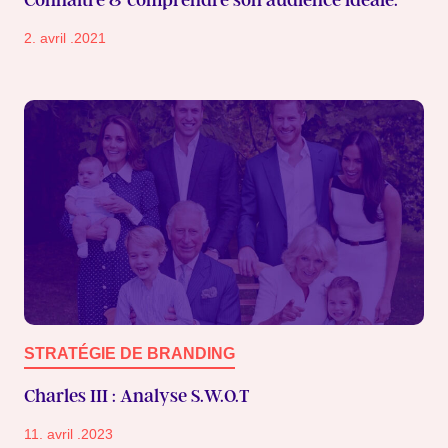
Connaître & comprendre son audience idéale.
2. avril .2021
STRATÉGIE DE BRANDING
Charles III : Analyse S.W.O.T
11. avril .2023