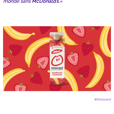
monde sans
McDonald’s.
«
©
Innocent