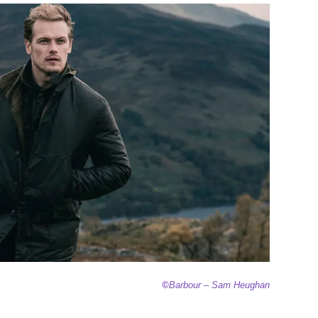
©
Barbour – Sam Heughan