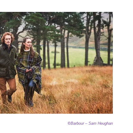
©
Barbour – Sam Heughan