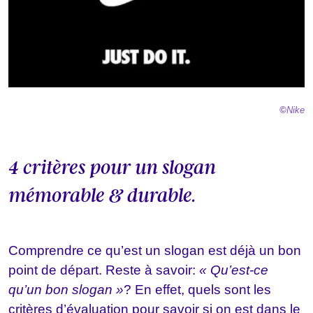
©
Nike
4 critères pour un slogan
mémorable & durable.
Comprendre ce qu’est un slogan est déjà un bon
point de départ. Reste à savoir:
« Qu’est-ce
qu’un bon slogan »
? En effet, quels sont les
critères d’évaluation pour savoir si on est dans le