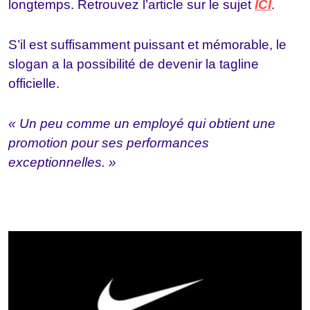
longtemps. Retrouvez l’article sur le sujet
ICI
.
S’il est suffisamment puissant et mémorable, le
slogan a la possibilité de devenir la tagline
officielle.
« Un peu comme un employé qui obtient une
promotion pour ses performances
exceptionnelles. »