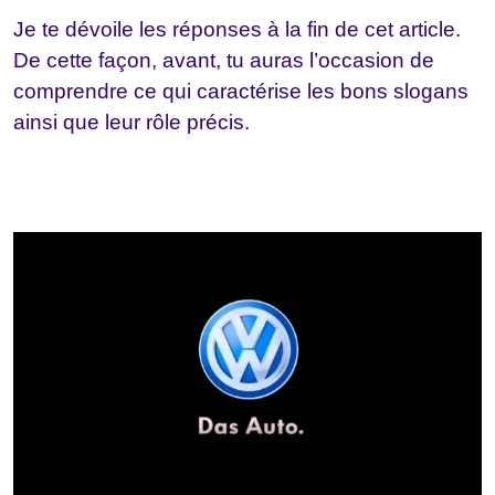
Je te dévoile les réponses à la fin de cet article.
De cette façon, avant, tu auras l’occasion de
comprendre ce qui caractérise les bons slogans
ainsi que leur rôle précis.