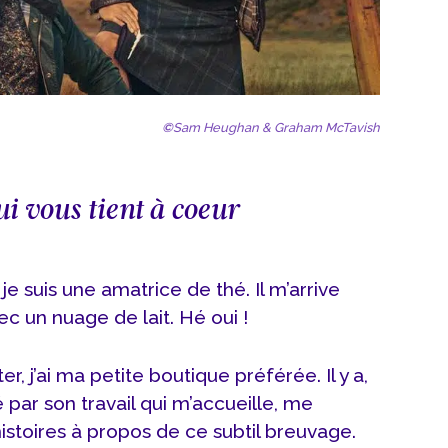
©
Sam Heughan & Graham McTavish
ui vous tient à coeur
e suis une amatrice de thé. Il m’arrive
c un nuage de lait. Hé oui !
r, j’ai ma petite boutique préférée. Il y a,
 par son travail qui m’accueille, me
istoires à propos de ce subtil breuvage.