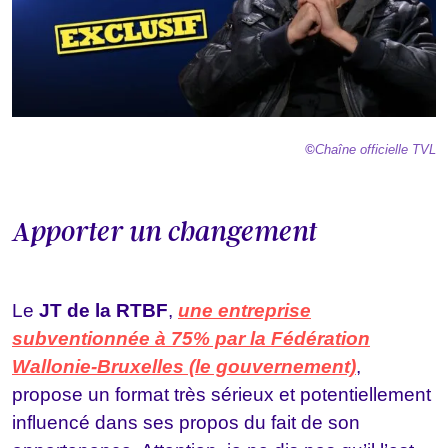
©
Chaîne officielle TVL
Apporter un changement
Le
JT de la RTBF
,
une entreprise
subventionnée à
75%
par la Fédération
Wallonie-Bruxelles (le gouvernement)
,
propose un format très sérieux et potentiellement
influencé dans ses propos du fait de son